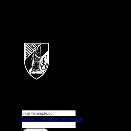
Português
Vitoria SC
E-mail ou nome de utilizador
Palavra-passe
Esqueci-me da palavra-passe