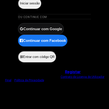
Iniciar sessão
OU CONTINUE COM
Continuar com Google
Continuar com Facebook
ou
Entrar com código QR
Não tem uma conta?
Registar
Ao iniciar sessão, concorda com o nosso
Contrato de Licença de Utilizador
Final
e
Política de Privacidade
.
Usamos um cookie estritamente necessário
para o manter com sessão iniciada.