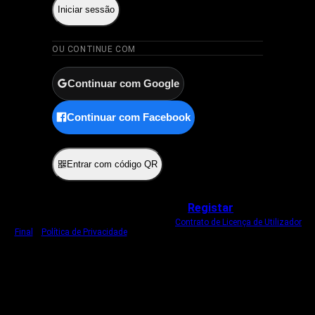
Iniciar sessão
OU CONTINUE COM
Continuar com Google
Continuar com Facebook
ou
Entrar com código QR
Não tem uma conta?
Registar
Ao iniciar sessão, concorda com o nosso
Contrato de Licença de Utilizador
Final
e
Política de Privacidade
.
Usamos um cookie estritamente necessário
para o manter com sessão iniciada.