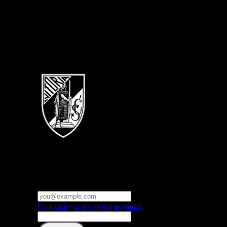
Português
Vitoria SC
E-mail ou nome de utilizador
Palavra-passe
Esqueci-me da palavra-passe