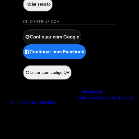
Iniciar sessão
OU CONTINUE COM
Continuar com Google
Continuar com Facebook
ou
Entrar com código QR
Não tem uma conta?
Registar
Ao iniciar sessão, concorda com o nosso
Contrato de Licença de Utilizador
Final
e
Política de Privacidade
.
Usamos um cookie estritamente necessário
para o manter com sessão iniciada.