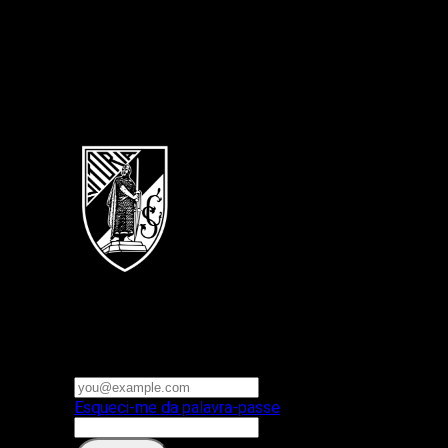
Português
Vitoria SC
E-mail ou nome de utilizador
Palavra-passe
Esqueci-me da palavra-passe