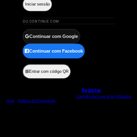
Iniciar sessão
OU CONTINUE COM
Continuar com Google
Continuar com Facebook
ou
Entrar com código QR
Não tem uma conta?
Registar
Ao iniciar sessão, concorda com o nosso
Contrato de Licença de Utilizador
Final
e
Política de Privacidade
.
Usamos um cookie estritamente necessário
para o manter com sessão iniciada.