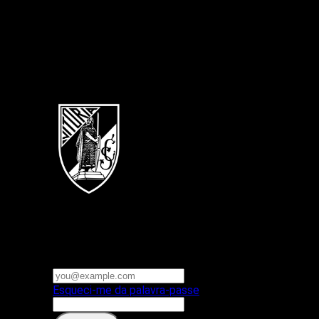
Português
Vitoria SC
E-mail ou nome de utilizador
Palavra-passe
Esqueci-me da palavra-passe