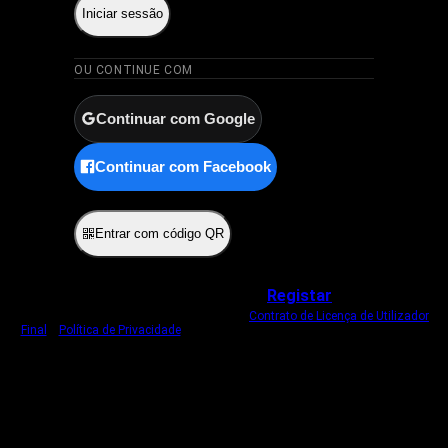
Iniciar sessão
OU CONTINUE COM
Continuar com Google
Continuar com Facebook
ou
Entrar com código QR
Não tem uma conta?
Registar
Ao iniciar sessão, concorda com o nosso
Contrato de Licença de Utilizador
Final
e
Política de Privacidade
.
Usamos um cookie estritamente necessário
para o manter com sessão iniciada.