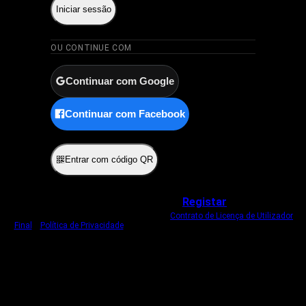
Iniciar sessão
OU CONTINUE COM
Continuar com Google
Continuar com Facebook
ou
Entrar com código QR
Não tem uma conta?
Registar
Ao iniciar sessão, concorda com o nosso
Contrato de Licença de Utilizador
Final
e
Política de Privacidade
.
Usamos um cookie estritamente necessário
para o manter com sessão iniciada.