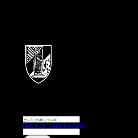
Português
Vitoria SC
E-mail ou nome de utilizador
Palavra-passe
Esqueci-me da palavra-passe