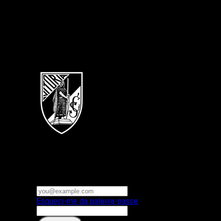
Português
Vitoria SC
E-mail ou nome de utilizador
Palavra-passe
Esqueci-me da palavra-passe