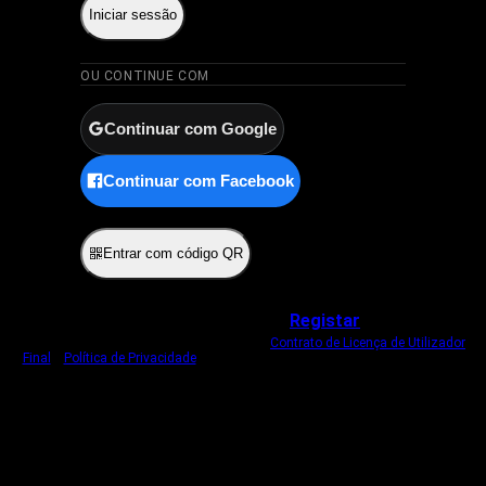
Iniciar sessão
OU CONTINUE COM
Continuar com Google
Continuar com Facebook
ou
Entrar com código QR
Não tem uma conta?
Registar
Ao iniciar sessão, concorda com o nosso
Contrato de Licença de Utilizador
Final
e
Política de Privacidade
.
Usamos um cookie estritamente necessário
para o manter com sessão iniciada.