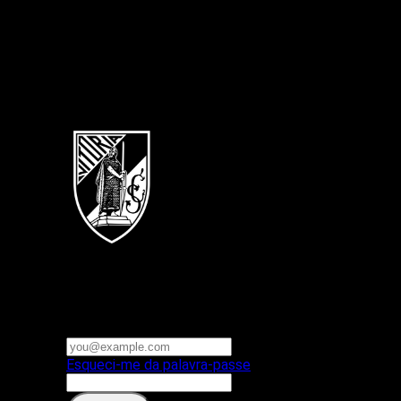
Português
Vitoria SC
E-mail ou nome de utilizador
Palavra-passe
Esqueci-me da palavra-passe