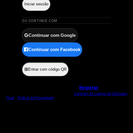
Iniciar sessão
OU CONTINUE COM
Continuar com Google
Continuar com Facebook
ou
Entrar com código QR
Não tem uma conta?
Registar
Ao iniciar sessão, concorda com o nosso
Contrato de Licença de Utilizador
Final
e
Política de Privacidade
.
Usamos um cookie estritamente necessário
para o manter com sessão iniciada.