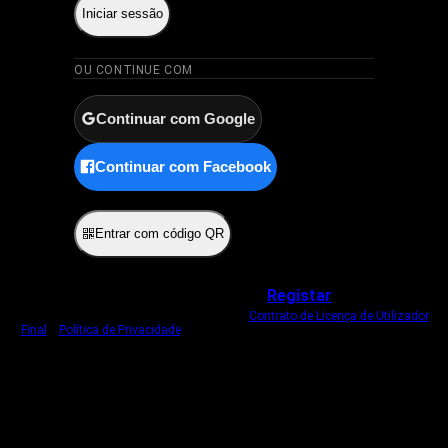
Iniciar sessão
OU CONTINUE COM
Continuar com Google
Continuar com Facebook
ou
Entrar com código QR
Não tem uma conta?
Registar
Ao iniciar sessão, concorda com o nosso
Contrato de Licença de Utilizador
Final
e
Política de Privacidade
.
Usamos um cookie estritamente necessário
para o manter com sessão iniciada.