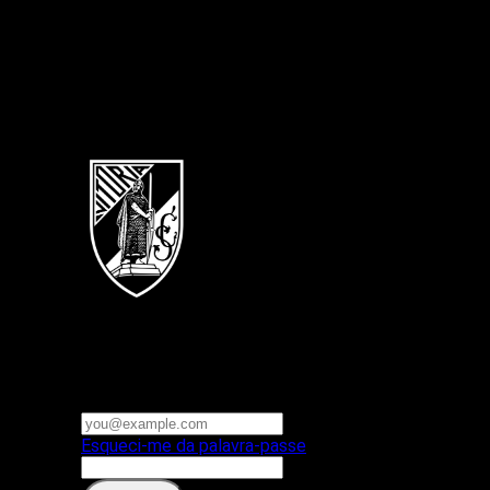
Português
Vitoria SC
E-mail ou nome de utilizador
Palavra-passe
Esqueci-me da palavra-passe