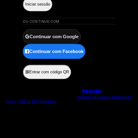
Iniciar sessão
OU CONTINUE COM
Continuar com Google
Continuar com Facebook
ou
Entrar com código QR
Não tem uma conta?
Registar
Ao iniciar sessão, concorda com o nosso
Contrato de Licença de Utilizador
Final
e
Política de Privacidade
.
Usamos um cookie estritamente necessário
para o manter com sessão iniciada.