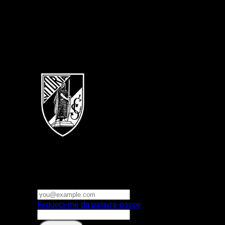
Português
Vitoria SC
E-mail ou nome de utilizador
Palavra-passe
Esqueci-me da palavra-passe