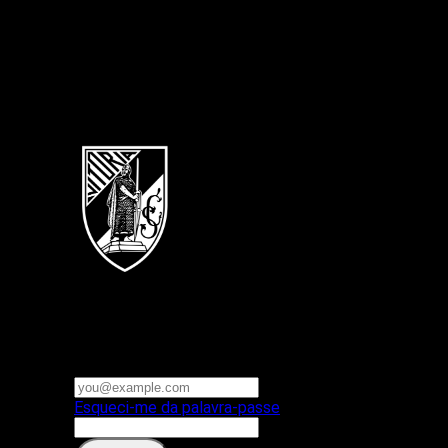
Português
Vitoria SC
E-mail ou nome de utilizador
Palavra-passe
Esqueci-me da palavra-passe