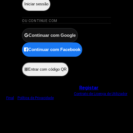
Iniciar sessão
OU CONTINUE COM
Continuar com Google
Continuar com Facebook
ou
Entrar com código QR
Não tem uma conta?
Registar
Ao iniciar sessão, concorda com o nosso
Contrato de Licença de Utilizador
Final
e
Política de Privacidade
.
Usamos um cookie estritamente necessário
para o manter com sessão iniciada.