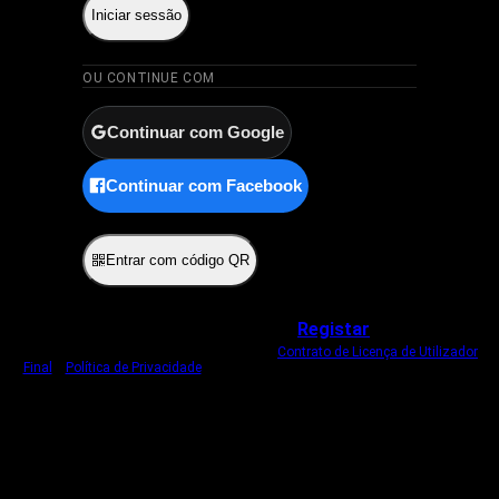
Iniciar sessão
OU CONTINUE COM
Continuar com Google
Continuar com Facebook
ou
Entrar com código QR
Não tem uma conta?
Registar
Ao iniciar sessão, concorda com o nosso
Contrato de Licença de Utilizador
Final
e
Política de Privacidade
.
Usamos um cookie estritamente necessário
para o manter com sessão iniciada.