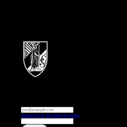
Português
Vitoria SC
E-mail ou nome de utilizador
Palavra-passe
Esqueci-me da palavra-passe