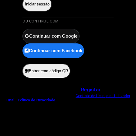
Iniciar sessão
OU CONTINUE COM
Continuar com Google
Continuar com Facebook
ou
Entrar com código QR
Não tem uma conta?
Registar
Ao iniciar sessão, concorda com o nosso
Contrato de Licença de Utilizador
Final
e
Política de Privacidade
.
Usamos um cookie estritamente necessário
para o manter com sessão iniciada.