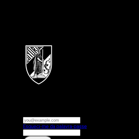
Português
Vitoria SC
E-mail ou nome de utilizador
Palavra-passe
Esqueci-me da palavra-passe