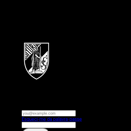
Português
Vitoria SC
E-mail ou nome de utilizador
Palavra-passe
Esqueci-me da palavra-passe