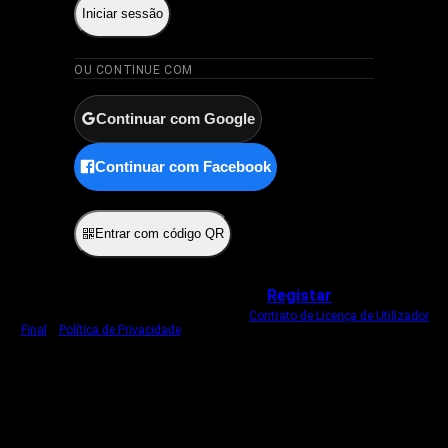
Iniciar sessão
OU CONTINUE COM
Continuar com Google
Continuar com Facebook
ou
Entrar com código QR
Não tem uma conta?
Registar
Ao iniciar sessão, concorda com o nosso
Contrato de Licença de Utilizador
Final
e
Política de Privacidade
.
Usamos um cookie estritamente necessário
para o manter com sessão iniciada.