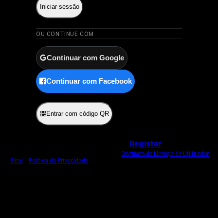
Iniciar sessão
OU CONTINUE COM
Continuar com Google
Continuar com Facebook
ou
Entrar com código QR
Não tem uma conta?
Registar
Ao iniciar sessão, concorda com o nosso
Contrato de Licença de Utilizador
Final
e
Política de Privacidade
.
Usamos um cookie estritamente necessário
para o manter com sessão iniciada.