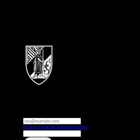
Português
Vitoria SC
E-mail ou nome de utilizador
Palavra-passe
Esqueci-me da palavra-passe