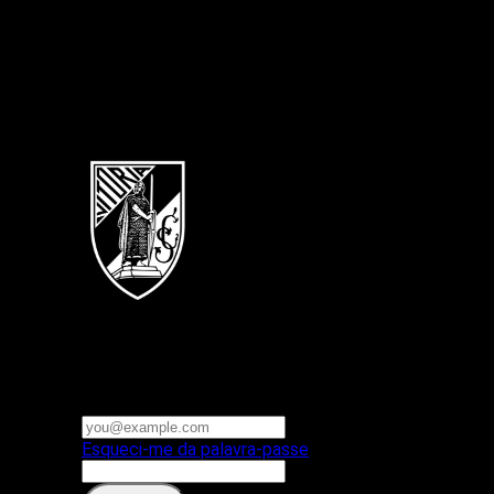
Português
Vitoria SC
E-mail ou nome de utilizador
Palavra-passe
Esqueci-me da palavra-passe