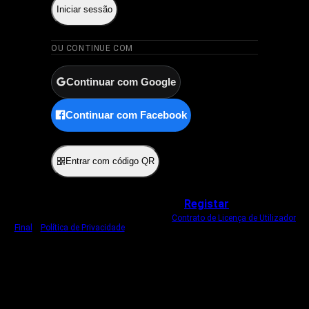
Iniciar sessão
OU CONTINUE COM
Continuar com Google
Continuar com Facebook
ou
Entrar com código QR
Não tem uma conta?
Registar
Ao iniciar sessão, concorda com o nosso
Contrato de Licença de Utilizador
Final
e
Política de Privacidade
.
Usamos um cookie estritamente necessário
para o manter com sessão iniciada.