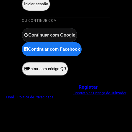
Iniciar sessão
OU CONTINUE COM
Continuar com Google
Continuar com Facebook
ou
Entrar com código QR
Não tem uma conta?
Registar
Ao iniciar sessão, concorda com o nosso
Contrato de Licença de Utilizador
Final
e
Política de Privacidade
.
Usamos um cookie estritamente necessário
para o manter com sessão iniciada.