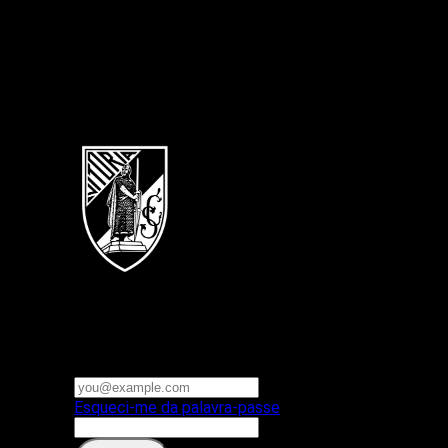
Português
Vitoria SC
E-mail ou nome de utilizador
Palavra-passe
Esqueci-me da palavra-passe