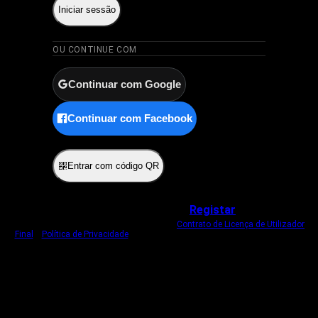
Iniciar sessão
OU CONTINUE COM
Continuar com Google
Continuar com Facebook
ou
Entrar com código QR
Não tem uma conta?
Registar
Ao iniciar sessão, concorda com o nosso
Contrato de Licença de Utilizador
Final
e
Política de Privacidade
.
Usamos um cookie estritamente necessário
para o manter com sessão iniciada.