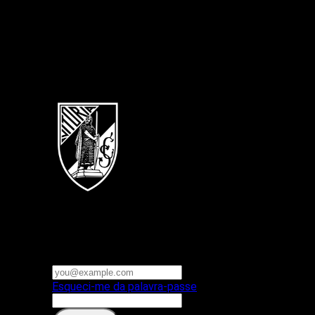
Português
Vitoria SC
E-mail ou nome de utilizador
Palavra-passe
Esqueci-me da palavra-passe