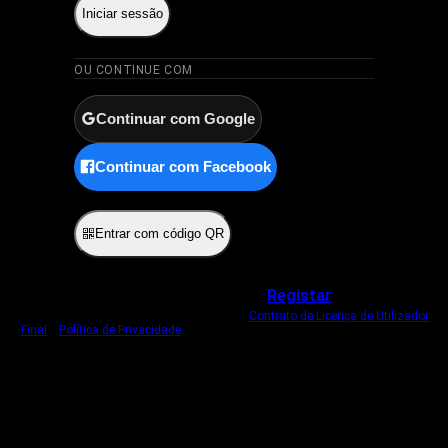
Iniciar sessão
OU CONTINUE COM
Continuar com Google
Continuar com Facebook
ou
Entrar com código QR
Não tem uma conta?
Registar
Ao iniciar sessão, concorda com o nosso
Contrato de Licença de Utilizador
Final
e
Política de Privacidade
.
Usamos um cookie estritamente necessário
para o manter com sessão iniciada.