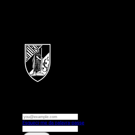
Português
Vitoria SC
E-mail ou nome de utilizador
Palavra-passe
Esqueci-me da palavra-passe