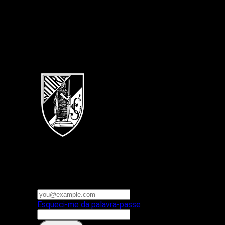
Português
Vitoria SC
E-mail ou nome de utilizador
Palavra-passe
Esqueci-me da palavra-passe