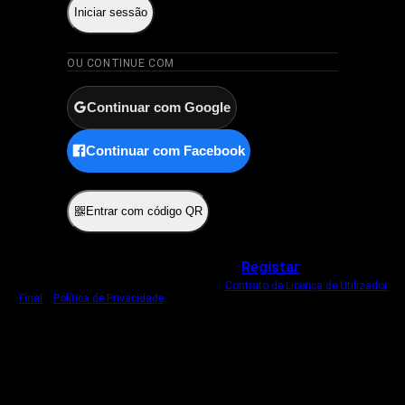
Iniciar sessão
OU CONTINUE COM
Continuar com Google
Continuar com Facebook
ou
Entrar com código QR
Não tem uma conta?
Registar
Ao iniciar sessão, concorda com o nosso
Contrato de Licença de Utilizador
Final
e
Política de Privacidade
.
Usamos um cookie estritamente necessário
para o manter com sessão iniciada.