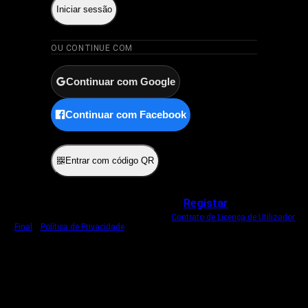
Iniciar sessão
OU CONTINUE COM
Continuar com Google
Continuar com Facebook
ou
Entrar com código QR
Não tem uma conta?
Registar
Ao iniciar sessão, concorda com o nosso
Contrato de Licença de Utilizador
Final
e
Política de Privacidade
.
Usamos um cookie estritamente necessário
para o manter com sessão iniciada.