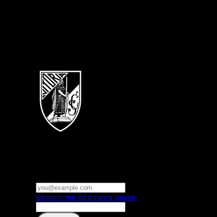
Português
Vitoria SC
E-mail ou nome de utilizador
Palavra-passe
Esqueci-me da palavra-passe