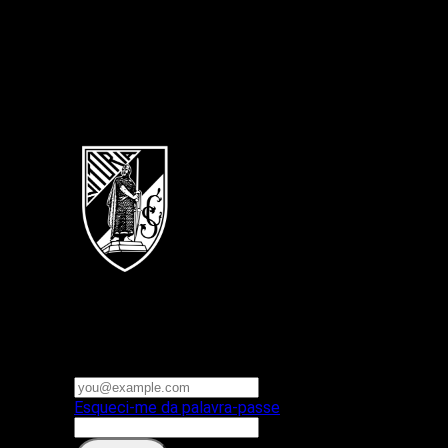
Português
Vitoria SC
E-mail ou nome de utilizador
Palavra-passe
Esqueci-me da palavra-passe