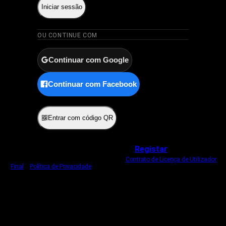
Iniciar sessão
OU CONTINUE COM
Continuar com Google
Continuar com Facebook
ou
Entrar com código QR
Não tem uma conta?
Registar
Ao iniciar sessão, concorda com o nosso
Contrato de Licença de Utilizador
Final
e
Política de Privacidade
.
Usamos um cookie estritamente necessário
para o manter com sessão iniciada.