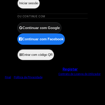
Iniciar sessão
OU CONTINUE COM
Continuar com Google
Continuar com Facebook
ou
Entrar com código QR
Não tem uma conta?
Registar
Ao iniciar sessão, concorda com o nosso
Contrato de Licença de Utilizador
Final
e
Política de Privacidade
.
Usamos um cookie estritamente necessário
para o manter com sessão iniciada.