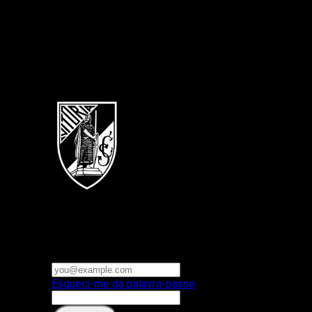
Português
Vitoria SC
E-mail ou nome de utilizador
Palavra-passe
Esqueci-me da palavra-passe