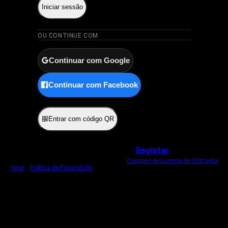
Iniciar sessão
OU CONTINUE COM
Continuar com Google
Continuar com Facebook
ou
Entrar com código QR
Não tem uma conta?
Registar
Ao iniciar sessão, concorda com o nosso
Contrato de Licença de Utilizador
Final
e
Política de Privacidade
.
Usamos um cookie estritamente necessário
para o manter com sessão iniciada.