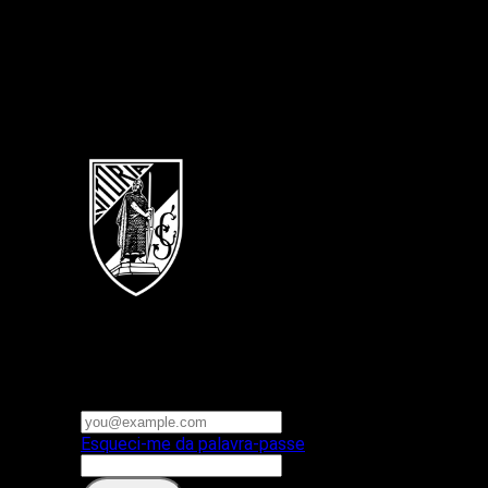
Português
Vitoria SC
E-mail ou nome de utilizador
Palavra-passe
Esqueci-me da palavra-passe