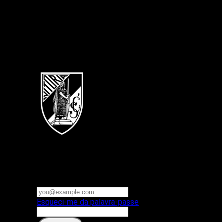
Português
Vitoria SC
E-mail ou nome de utilizador
Palavra-passe
Esqueci-me da palavra-passe