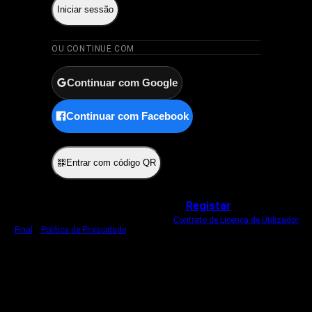
Iniciar sessão
OU CONTINUE COM
Continuar com Google
Continuar com Facebook
ou
Entrar com código QR
Não tem uma conta?
Registar
Ao iniciar sessão, concorda com o nosso
Contrato de Licença de Utilizador
Final
e
Política de Privacidade
.
Usamos um cookie estritamente necessário
para o manter com sessão iniciada.