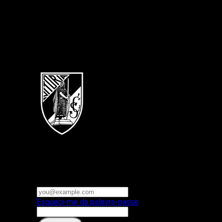
Português
Vitoria SC
E-mail ou nome de utilizador
Palavra-passe
Esqueci-me da palavra-passe