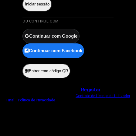
Iniciar sessão
OU CONTINUE COM
Continuar com Google
Continuar com Facebook
ou
Entrar com código QR
Não tem uma conta?
Registar
Ao iniciar sessão, concorda com o nosso
Contrato de Licença de Utilizador
Final
e
Política de Privacidade
.
Usamos um cookie estritamente necessário
para o manter com sessão iniciada.