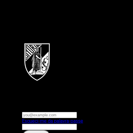
Português
Vitoria SC
E-mail ou nome de utilizador
Palavra-passe
Esqueci-me da palavra-passe