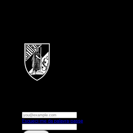
Português
Vitoria SC
E-mail ou nome de utilizador
Palavra-passe
Esqueci-me da palavra-passe