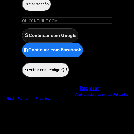
Iniciar sessão
OU CONTINUE COM
Continuar com Google
Continuar com Facebook
ou
Entrar com código QR
Não tem uma conta?
Registar
Ao iniciar sessão, concorda com o nosso
Contrato de Licença de Utilizador
Final
e
Política de Privacidade
.
Usamos um cookie estritamente necessário
para o manter com sessão iniciada.