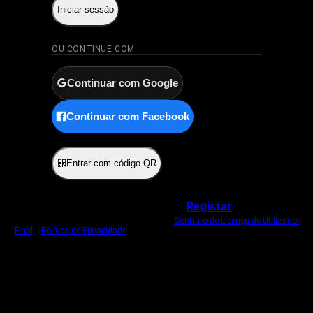
Iniciar sessão
OU CONTINUE COM
Continuar com Google
Continuar com Facebook
ou
Entrar com código QR
Não tem uma conta?
Registar
Ao iniciar sessão, concorda com o nosso
Contrato de Licença de Utilizador
Final
e
Política de Privacidade
.
Usamos um cookie estritamente necessário
para o manter com sessão iniciada.