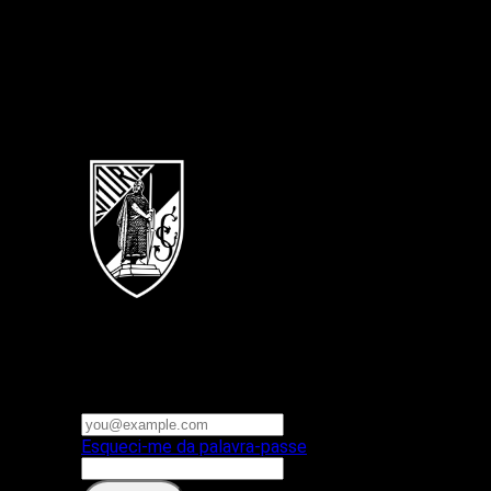
Português
Vitoria SC
E-mail ou nome de utilizador
Palavra-passe
Esqueci-me da palavra-passe