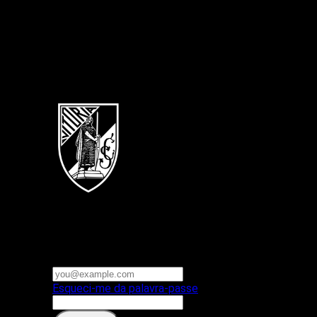
Português
Vitoria SC
E-mail ou nome de utilizador
Palavra-passe
Esqueci-me da palavra-passe