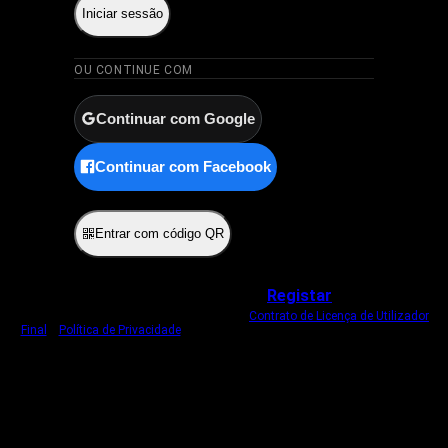
Iniciar sessão
OU CONTINUE COM
Continuar com Google
Continuar com Facebook
ou
Entrar com código QR
Não tem uma conta?
Registar
Ao iniciar sessão, concorda com o nosso
Contrato de Licença de Utilizador
Final
e
Política de Privacidade
.
Usamos um cookie estritamente necessário
para o manter com sessão iniciada.