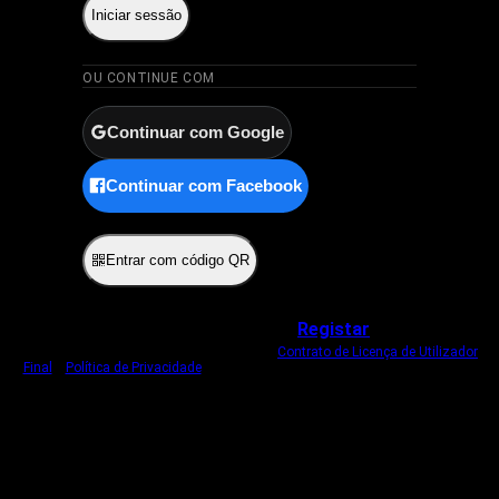
Iniciar sessão
OU CONTINUE COM
Continuar com Google
Continuar com Facebook
ou
Entrar com código QR
Não tem uma conta?
Registar
Ao iniciar sessão, concorda com o nosso
Contrato de Licença de Utilizador
Final
e
Política de Privacidade
.
Usamos um cookie estritamente necessário
para o manter com sessão iniciada.