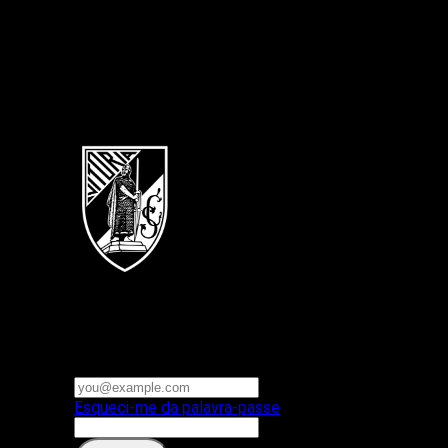
Português
Vitoria SC
E-mail ou nome de utilizador
Palavra-passe
Esqueci-me da palavra-passe