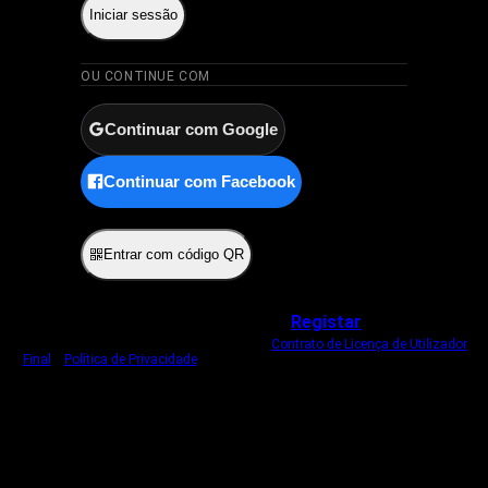
Iniciar sessão
OU CONTINUE COM
Continuar com Google
Continuar com Facebook
ou
Entrar com código QR
Não tem uma conta?
Registar
Ao iniciar sessão, concorda com o nosso
Contrato de Licença de Utilizador
Final
e
Política de Privacidade
.
Usamos um cookie estritamente necessário
para o manter com sessão iniciada.