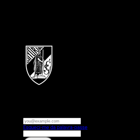
Português
Vitoria SC
E-mail ou nome de utilizador
Palavra-passe
Esqueci-me da palavra-passe