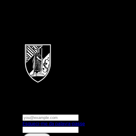
Português
Vitoria SC
E-mail ou nome de utilizador
Palavra-passe
Esqueci-me da palavra-passe