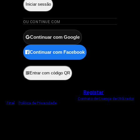
Iniciar sessão
OU CONTINUE COM
Continuar com Google
Continuar com Facebook
ou
Entrar com código QR
Não tem uma conta?
Registar
Ao iniciar sessão, concorda com o nosso
Contrato de Licença de Utilizador
Final
e
Política de Privacidade
.
Usamos um cookie estritamente necessário
para o manter com sessão iniciada.