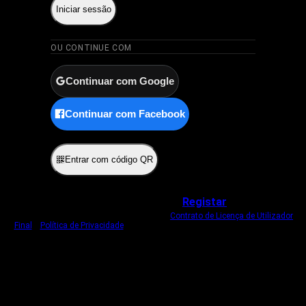
Iniciar sessão
OU CONTINUE COM
Continuar com Google
Continuar com Facebook
ou
Entrar com código QR
Não tem uma conta?
Registar
Ao iniciar sessão, concorda com o nosso
Contrato de Licença de Utilizador
Final
e
Política de Privacidade
.
Usamos um cookie estritamente necessário
para o manter com sessão iniciada.