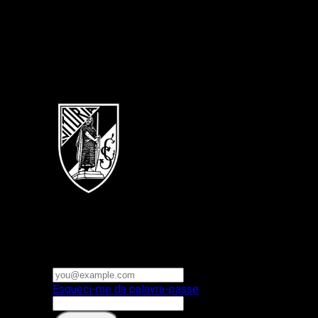
Português
Vitoria SC
E-mail ou nome de utilizador
Palavra-passe
Esqueci-me da palavra-passe