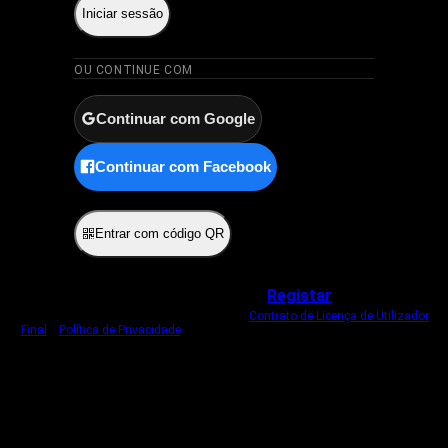
Iniciar sessão
OU CONTINUE COM
Continuar com Google
Continuar com Facebook
ou
Entrar com código QR
Não tem uma conta?
Registar
Ao iniciar sessão, concorda com o nosso
Contrato de Licença de Utilizador
Final
e
Política de Privacidade
.
Usamos um cookie estritamente necessário
para o manter com sessão iniciada.