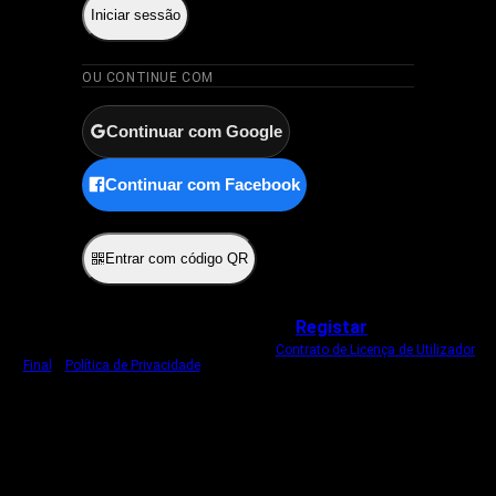
Iniciar sessão
OU CONTINUE COM
Continuar com Google
Continuar com Facebook
ou
Entrar com código QR
Não tem uma conta?
Registar
Ao iniciar sessão, concorda com o nosso
Contrato de Licença de Utilizador
Final
e
Política de Privacidade
.
Usamos um cookie estritamente necessário
para o manter com sessão iniciada.