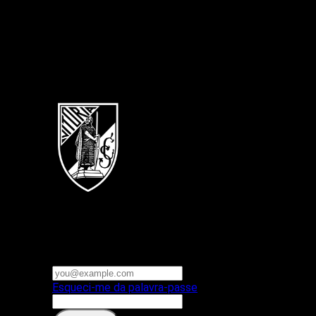
Português
Vitoria SC
E-mail ou nome de utilizador
Palavra-passe
Esqueci-me da palavra-passe