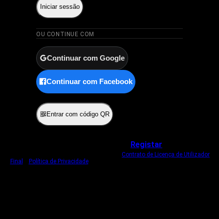
Iniciar sessão
OU CONTINUE COM
Continuar com Google
Continuar com Facebook
ou
Entrar com código QR
Não tem uma conta?
Registar
Ao iniciar sessão, concorda com o nosso
Contrato de Licença de Utilizador
Final
e
Política de Privacidade
.
Usamos um cookie estritamente necessário
para o manter com sessão iniciada.