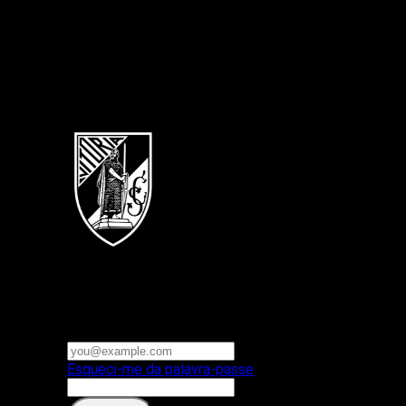
Português
Vitoria SC
E-mail ou nome de utilizador
Palavra-passe
Esqueci-me da palavra-passe