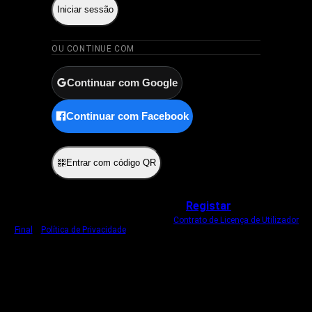
Iniciar sessão
OU CONTINUE COM
Continuar com Google
Continuar com Facebook
ou
Entrar com código QR
Não tem uma conta?
Registar
Ao iniciar sessão, concorda com o nosso
Contrato de Licença de Utilizador
Final
e
Política de Privacidade
.
Usamos um cookie estritamente necessário
para o manter com sessão iniciada.