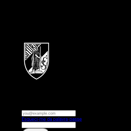
Português
Vitoria SC
E-mail ou nome de utilizador
Palavra-passe
Esqueci-me da palavra-passe