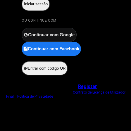
Iniciar sessão
OU CONTINUE COM
Continuar com Google
Continuar com Facebook
ou
Entrar com código QR
Não tem uma conta?
Registar
Ao iniciar sessão, concorda com o nosso
Contrato de Licença de Utilizador
Final
e
Política de Privacidade
.
Usamos um cookie estritamente necessário
para o manter com sessão iniciada.