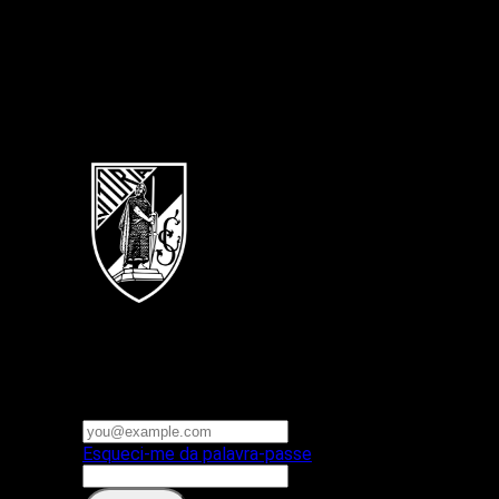
Português
Vitoria SC
E-mail ou nome de utilizador
Palavra-passe
Esqueci-me da palavra-passe