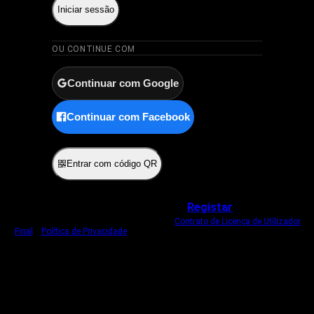
Iniciar sessão
OU CONTINUE COM
Continuar com Google
Continuar com Facebook
ou
Entrar com código QR
Não tem uma conta?
Registar
Ao iniciar sessão, concorda com o nosso
Contrato de Licença de Utilizador
Final
e
Política de Privacidade
.
Usamos um cookie estritamente necessário
para o manter com sessão iniciada.