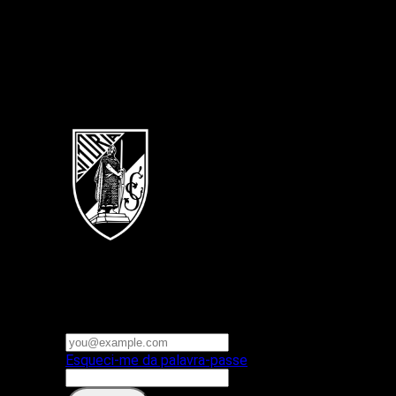
Português
Vitoria SC
E-mail ou nome de utilizador
Palavra-passe
Esqueci-me da palavra-passe