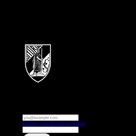
Português
Vitoria SC
E-mail ou nome de utilizador
Palavra-passe
Esqueci-me da palavra-passe