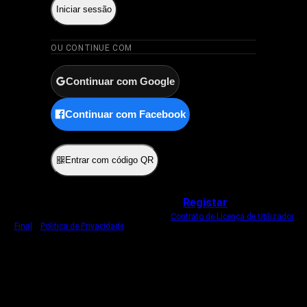
Iniciar sessão
OU CONTINUE COM
Continuar com Google
Continuar com Facebook
ou
Entrar com código QR
Não tem uma conta?
Registar
Ao iniciar sessão, concorda com o nosso
Contrato de Licença de Utilizador
Final
e
Política de Privacidade
.
Usamos um cookie estritamente necessário
para o manter com sessão iniciada.