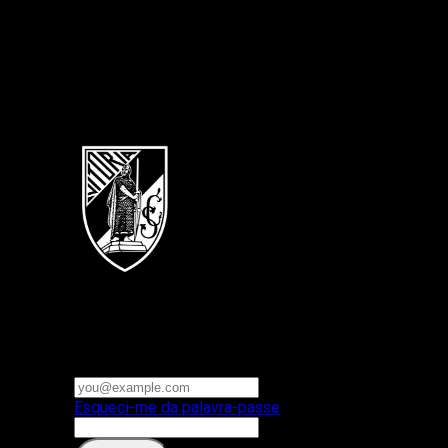
Português
Vitoria SC
E-mail ou nome de utilizador
Palavra-passe
Esqueci-me da palavra-passe