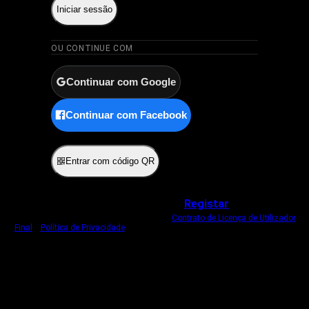
Iniciar sessão
OU CONTINUE COM
Continuar com Google
Continuar com Facebook
ou
Entrar com código QR
Não tem uma conta?
Registar
Ao iniciar sessão, concorda com o nosso
Contrato de Licença de Utilizador
Final
e
Política de Privacidade
.
Usamos um cookie estritamente necessário
para o manter com sessão iniciada.