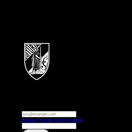
Português
Vitoria SC
E-mail ou nome de utilizador
Palavra-passe
Esqueci-me da palavra-passe