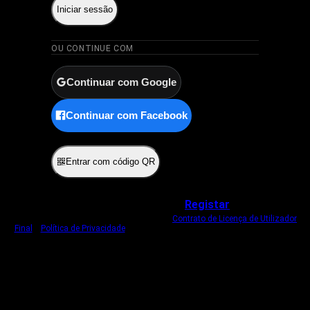
Iniciar sessão
OU CONTINUE COM
Continuar com Google
Continuar com Facebook
ou
Entrar com código QR
Não tem uma conta?
Registar
Ao iniciar sessão, concorda com o nosso
Contrato de Licença de Utilizador
Final
e
Política de Privacidade
.
Usamos um cookie estritamente necessário
para o manter com sessão iniciada.