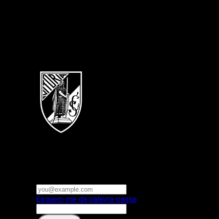
Português
Vitoria SC
E-mail ou nome de utilizador
Palavra-passe
Esqueci-me da palavra-passe