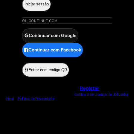
Iniciar sessão
OU CONTINUE COM
Continuar com Google
Continuar com Facebook
ou
Entrar com código QR
Não tem uma conta?
Registar
Ao iniciar sessão, concorda com o nosso
Contrato de Licença de Utilizador
Final
e
Política de Privacidade
.
Usamos um cookie estritamente necessário
para o manter com sessão iniciada.