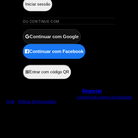
Iniciar sessão
OU CONTINUE COM
Continuar com Google
Continuar com Facebook
ou
Entrar com código QR
Não tem uma conta?
Registar
Ao iniciar sessão, concorda com o nosso
Contrato de Licença de Utilizador
Final
e
Política de Privacidade
.
Usamos um cookie estritamente necessário
para o manter com sessão iniciada.