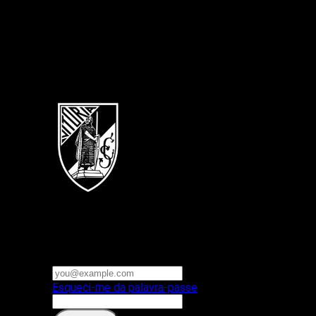
Português
Vitoria SC
E-mail ou nome de utilizador
Palavra-passe
Esqueci-me da palavra-passe