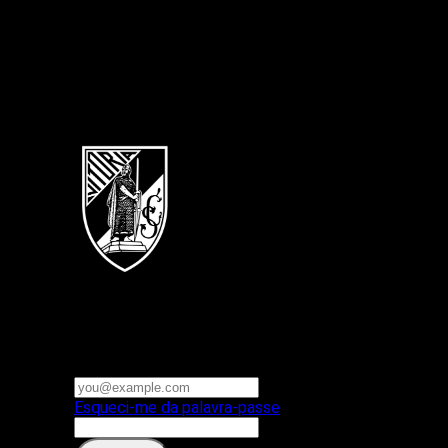
Português
Vitoria SC
E-mail ou nome de utilizador
Palavra-passe
Esqueci-me da palavra-passe