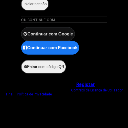
Iniciar sessão
OU CONTINUE COM
Continuar com Google
Continuar com Facebook
ou
Entrar com código QR
Não tem uma conta?
Registar
Ao iniciar sessão, concorda com o nosso
Contrato de Licença de Utilizador
Final
e
Política de Privacidade
.
Usamos um cookie estritamente necessário
para o manter com sessão iniciada.