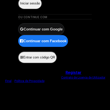
Iniciar sessão
OU CONTINUE COM
Continuar com Google
Continuar com Facebook
ou
Entrar com código QR
Não tem uma conta?
Registar
Ao iniciar sessão, concorda com o nosso
Contrato de Licença de Utilizador
Final
e
Política de Privacidade
.
Usamos um cookie estritamente necessário
para o manter com sessão iniciada.