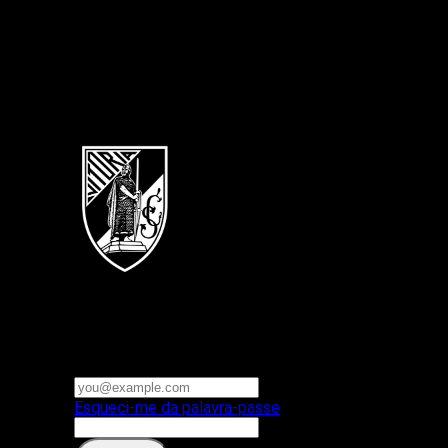
Português
Vitoria SC
E-mail ou nome de utilizador
Palavra-passe
Esqueci-me da palavra-passe