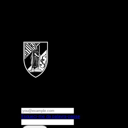
Português
Vitoria SC
E-mail ou nome de utilizador
Palavra-passe
Esqueci-me da palavra-passe