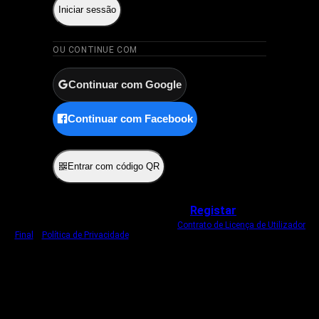
Iniciar sessão
OU CONTINUE COM
Continuar com Google
Continuar com Facebook
ou
Entrar com código QR
Não tem uma conta?
Registar
Ao iniciar sessão, concorda com o nosso
Contrato de Licença de Utilizador
Final
e
Política de Privacidade
.
Usamos um cookie estritamente necessário
para o manter com sessão iniciada.