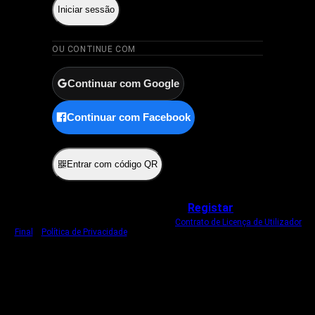
Iniciar sessão
OU CONTINUE COM
Continuar com Google
Continuar com Facebook
ou
Entrar com código QR
Não tem uma conta?
Registar
Ao iniciar sessão, concorda com o nosso
Contrato de Licença de Utilizador
Final
e
Política de Privacidade
.
Usamos um cookie estritamente necessário
para o manter com sessão iniciada.